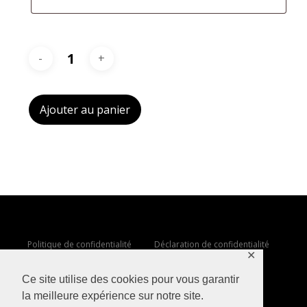
Ajouter au panier
Politique de confidentialité
Déclaration de confidentialité
✕
Ce site utilise des cookies pour vous garantir
Mentions legales
la meilleure expérience sur notre site.